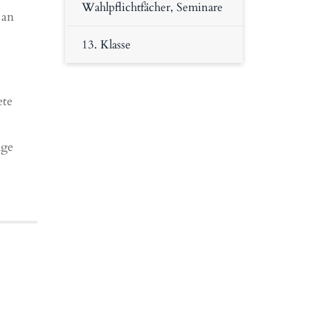
Wahlpflichtfächer, Seminare
 an
13. Klasse
ete
nge