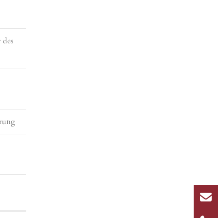
 des
hrung