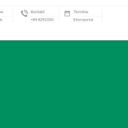
me
Kontakt
Termine
ds
+89 8292350
Elternportal