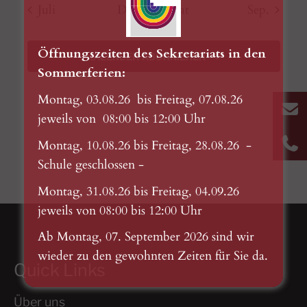
u
a
g
t
g
t
g
t
g
t
g
t
g
t
g
t
w
Juli
Dieser Monat
Sep.
n
n
n
n
n
n
n
n
n
n
n
n
n
n
u
e
u
e
u
e
u
e
u
e
u
e
u
e
u
e
n
g
g
g
g
g
g
g
n
c
n
n
n
n
n
n
n
n
n
n
n
n
n
n
i
e
e
e
e
e
e
e
s
Öffnungszeiten des Sekretariats in den
g
g
g
g
g
g
g
s
KALENDER ABONNIEREN
h
n
n
n
n
n
n
n
g
t
Sommerferien:
e
e
e
e
e
e
e
e
n
n
n
n
n
n
n
a
Montag, 03.08.26 bis Freitag, 07.08.26
A
u
l
jeweils von 08:00 bis 12:00 Uhr
n
n
t
Montag, 10.08.26 bis Freitag, 28.08.26 -
d
u
Schule geschlossen -
s
A
n
Montag, 31.08.26 bis Freitag, 04.09.26
n
i
g
jeweils von 08:00 bis 12:00 Uhr
s
e
c
i
Ab Montag, 07. September 2026 sind wir
n
wieder zu den gewohnten Zeiten für Sie da.
c
h
Quick Links
h
t
t
Über uns