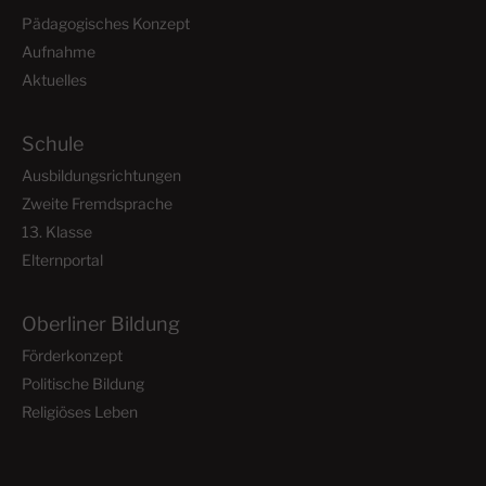
Pädagogisches Konzept
e
e
Aufnahme
n
Aktuelles
n
,
N
-
Schule
a
Ausbildungsrichtungen
N
v
Zweite Fremdsprache
13. Klasse
i
a
Elternportal
g
v
a
Oberliner Bildung
t
i
Förderkonzept
i
Politische Bildung
g
o
Religiöses Leben
n
a