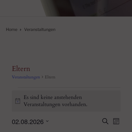
Home
Veranstaltungen
Eltern
Veranstaltungen
Eltern
Veranstaltungen
Es sind keine anstehenden
H
Veranstaltungen vorhanden.
i
n
02.08.2026
V
S
V
M
w
U
D
e
O