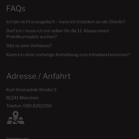
t
FAQs
i
Ich bin nicht evangelisch – kann ich trotzdem an die Oberlin?
Darf ich / muss ich mir selber für die 11. Klasse einen
o
Praktikumsplatz suchen?
Gibt es eine Vorklasse?
n
Kann ich ohne vorherige Anmeldung zum Infoabend kommen?
Adresse / Anfahrt
Karl-Hromadnik-Straße 5
81241 München
Telefon: 089 8292350
Impressum