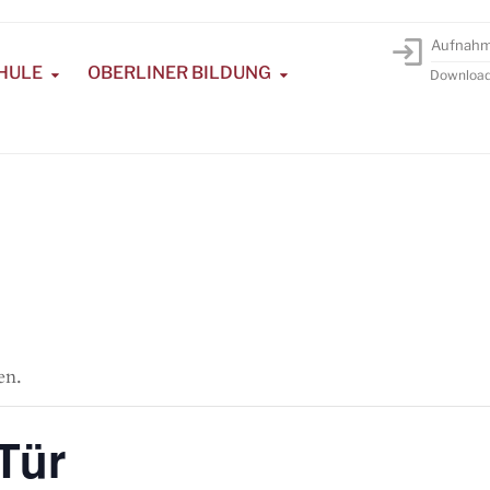
Aufnah
HULE
OBERLINER BILDUNG
Downloa
en.
Tür