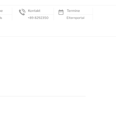
me
Kontakt
Termine
ds
+89 8292350
Elternportal