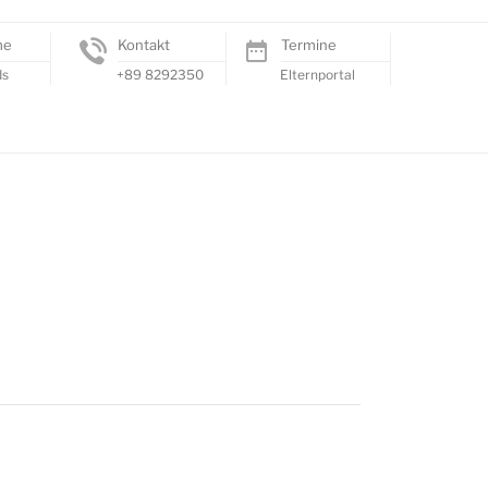
me
Kontakt
Termine
ds
+89 8292350
Elternportal