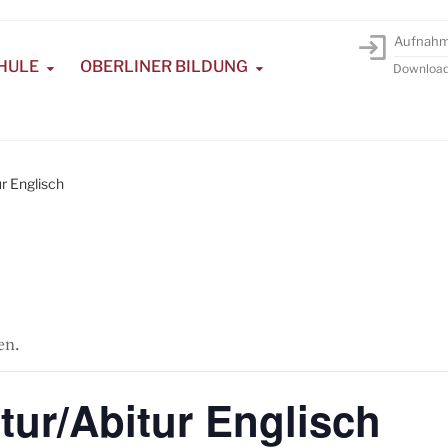
Aufnah
HULE
OBERLINER BILDUNG
Downloa
r Englisch
en.
tur/Abitur Englisch