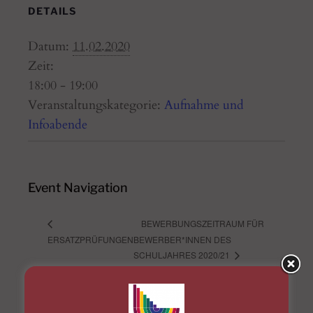
DETAILS
Datum:
11.02.2020
Zeit:
18:00 - 19:00
Veranstaltungskategorie:
Aufnahme und
Infoabende
Event Navigation
BEWERBUNGSZEITRAUM FÜR
ERSATZPRÜFUNGEN
BEWERBER*INNEN DES
SCHULJAHRES 2020/21