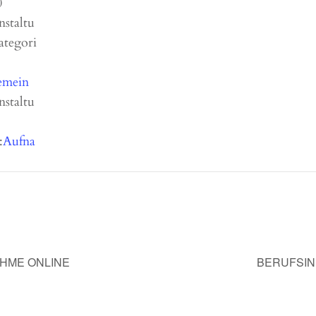
0
nstaltu
ategori
emein
nstaltu
:
Aufna
HME ONLINE
BERUFSIN