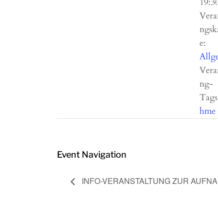
19:3
Vera
ngsk
e:
Allg
Vera
ng-
Tags
hme
Event Navigation
INFO-VERANSTALTUNG ZUR AUFNA