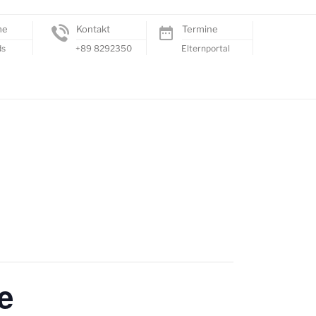
me
Kontakt
Termine
ds
+89 8292350
Elternportal
e