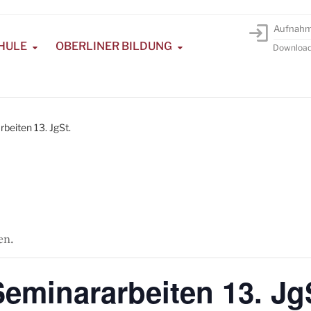
Aufnah
HULE
OBERLINER BILDUNG
Downloa
beiten 13. JgSt.
en.
eminararbeiten 13. Jg