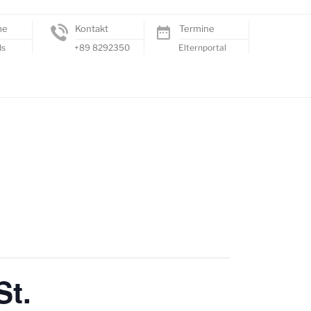
me
Kontakt
Termine
ds
+89 8292350
Elternportal
St.