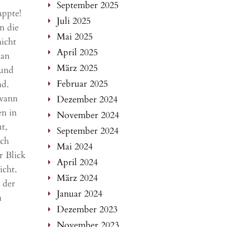
September 2025
appte!
Juli 2025
n die
Mai 2025
nicht
April 2025
lan
März 2025
 und
Februar 2025
nd.
 wann
Dezember 2024
en in
November 2024
t,
September 2024
ich
Mai 2024
r Blick
April 2024
icht.
März 2024
 der
Januar 2024
n
Dezember 2023
November 2023