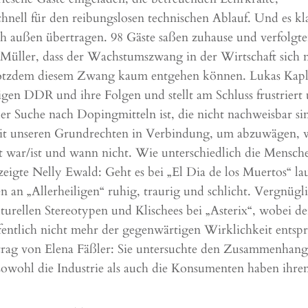
hnell für den reibungslosen technischen Ablauf. Und es kl
 außen übertragen. 98 Gäste saßen zuhause und verfolgte
 Müller, dass der Wachstumszwang in der Wirtschaft sich 
 trotzdem diesem Zwang kaum entgehen können. Lukas Kap
en DDR und ihre Folgen und stellt am Schluss frustriert
der Suche nach Dopingmitteln ist, die nicht nachweisbar si
it unseren Grundrechten in Verbindung, um abzuwägen,
t war/ist und wann nicht. Wie unterschiedlich die Mensch
te Nelly Ewald: Geht es bei „El Dia de los Muertos“ lau
n an „Allerheiligen“ ruhig, traurig und schlicht. Vergnügl
urellen Stereotypen und Klischees bei „Asterix“, wobei de
fentlich nicht mehr der gegenwärtigen Wirklichkeit entspr
trag von Elena Fäßler: Sie untersuchte den Zusammenhang
sowohl die Industrie als auch die Konsumenten haben ihre