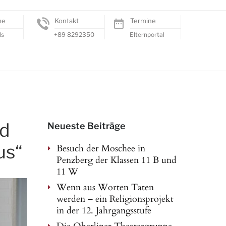
me
Kontakt
Termine
ds
+89 8292350
Elternportal
nd
Neueste Beiträge
us“
Besuch der Moschee in
Penzberg der Klassen 11 B und
11 W
Wenn aus Worten Taten
werden – ein Religionsprojekt
in der 12. Jahrgangsstufe