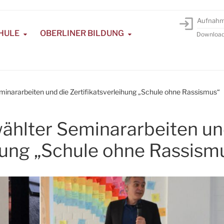
Aufnah
HULE
OBERLINER BILDUNG
Downloa
inararbeiten und die Zertifikatsverleihung „Schule ohne Rassismus“
ählter Seminararbeiten u
ihung „Schule ohne Rassism