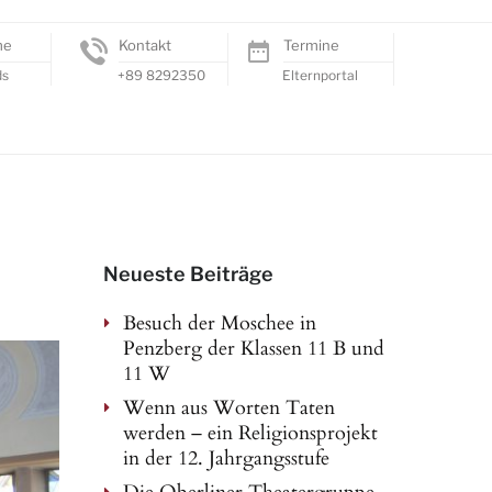
me
Kontakt
Termine
ds
+89 8292350
Elternportal
Neueste Beiträge
Besuch der Moschee in
Penzberg der Klassen 11 B und
11 W
Wenn aus Worten Taten
werden – ein Religionsprojekt
in der 12. Jahrgangsstufe