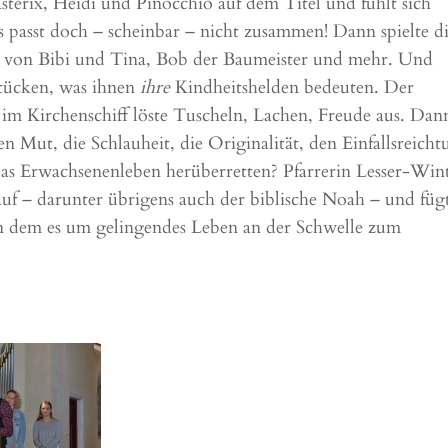
Asterix, Heidi und Pinocchio auf dem Titel und fühlt sich
as passt doch – scheinbar – nicht zusammen! Dann spielte d
 von Bibi und Tina, Bob der Baumeister und mehr. Und
stücken, was ihnen
ihre
Kindheitshelden bedeuten. Der
im Kirchenschiff löste Tuscheln, Lachen, Freude aus. Dan
n Mut, die Schlauheit, die Originalität, den Einfallsreicht
as Erwachsenenleben herüberretten? Pfarrerin Lesser-Win
n auf – darunter übrigens auch der biblische Noah – und füg
n dem es um gelingendes Leben an der Schwelle zum